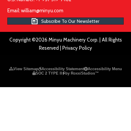
Email:
william@minyu.com
Subscribe To Our Newsletter
Copyright ©2026 Minyu Machinery Corp. | All Rights
Reserved |
Privacy Policy
Please ensure Javascript is enabled for purposes of
website a
View Sitemap
Accessibility Statement
Accessibility Menu
SOC 2 TYPE II
by RoxxiStudios™