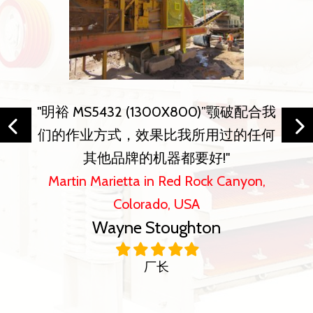
"每次有人寻找最好最有价值的产品时，
"明裕 MS5432 (1300X800)”颚破配合我
都会第一个想到明裕。 这是我们引以为
们的作业方式，效果比我所用过的任何
傲的纪录，也是我们的竞争对手所讨厌
其他品牌的机器都要好!"
的。 这是我信任的产品，也是我尊重的
Martin Marietta in Red Rock Canyon,
Colorado, USA
公司。“
Wayne Stoughton
The Groundworx Co. / Alberta, CA
Grant Kergen
Filled
Filled
Filled
Filled
Filled
star
star
star
star
star
厂长
Filled
Filled
Filled
Filled
Filled
star
star
star
star
star
负责人