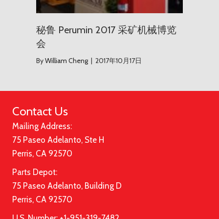
秘鲁 Perumin 2017 采矿机械博览
会
By
William Cheng
|
2017年10月17日
Contact Us
Mailing Address:
75 Paseo Adelanto, Ste H
Perris, CA 92570
Parts Depot:
75 Paseo Adelanto, Building D
Perris, CA 92570
U.S. Number: +1-951-319-7482