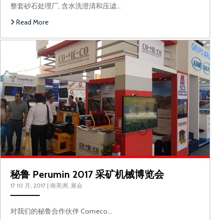
整套砂石处理厂, 含水洗澄清和压滤…
Read More
秘
秘鲁 Perumin 2017 采矿机械博览会
17 10 月, 2017
|
南美洲
,
展会
对我们的秘鲁合作伙伴 Comeco…