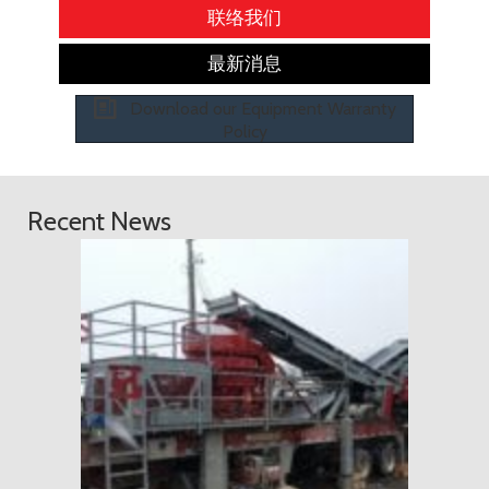
联络我们
最新消息
Download our Equipment Warranty
Policy
Recent News
2018 年