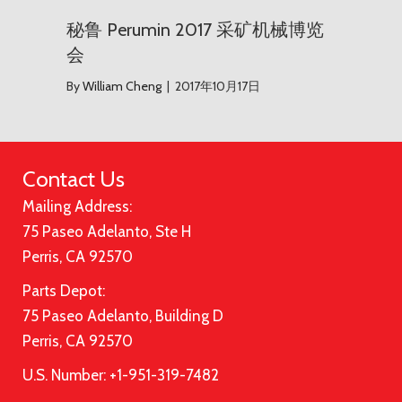
秘鲁 Perumin 2017 采矿机械博览
会
By
William Cheng
|
2017年10月17日
Contact Us
Mailing Address:
75 Paseo Adelanto, Ste H
Perris, CA 92570
Parts Depot:
75 Paseo Adelanto, Building D
Perris, CA 92570
U.S. Number: +1-951-319-7482