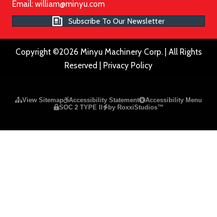
Email:
william@minyu.com
Subscribe To Our Newsletter
Copyright ©2026 Minyu Machinery Corp. | All Rights
Reserved |
Privacy Policy
Please ensure Javascript is enabled for purposes of
website a
View Sitemap
Accessibility Statement
Accessibility Menu
SOC 2 TYPE II
by RoxxiStudios™