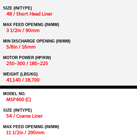
SIZE (IN/TYPE)
48 / Short Head Liner
MAX FEED OPENING (IN/MM)
3 1/2in / 90mm
MIN DISCHARGE OPENING (IN/MM)
5/8in / 16mm
MOTOR POWER (HP/KW)
250-300 / 180-225
WEIGHT (LBS/KG)
41,140 / 18,700
MODEL NO.
MSP400 (C)
SIZE (IN/TYPE)
54 / Coarse Liner
MAX FEED OPENING (IN/MM)
11 1/2in / 290mm