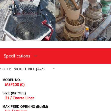
Specifications
SORT:
MODEL NO. (A-Z)
MODEL NO.
MSP100 (C)
SIZE (IN/TYPE)
31 / Coarse Liner
MAX FEED OPENING (IN/MM)