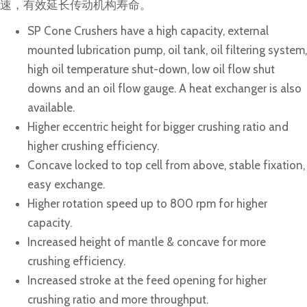
速，有效延长传动机构寿命。
SP Cone Crushers have a high capacity, external
mounted lubrication pump, oil tank, oil filtering system,
high oil temperature shut-down, low oil flow shut
downs and an oil flow gauge. A heat exchanger is also
available.
Higher eccentric height for bigger crushing ratio and
higher crushing efficiency.
Concave locked to top cell from above, stable fixation,
easy exchange.
Higher rotation speed up to 800 rpm for higher
capacity.
Increased height of mantle & concave for more
crushing efficiency.
Increased stroke at the feed opening for higher
crushing ratio and more throughput.