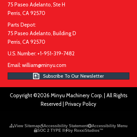
75 Paseo Adelanto, Ste H
Perris, CA 92570
Parts Depot:
75 Paseo Adelanto, Building D
Perris, CA 92570
U.S. Number: +1-951-319-7482
Email:
william@minyu.com
Subscribe To Our Newsletter
Copyright ©2026 Minyu Machinery Corp. | All Rights
Reserved |
Privacy Policy
Please ensure Javascript is enabled for purposes of
website a
View Sitemap
Accessibility Statement
Accessibility Menu
SOC 2 TYPE II
by RoxxiStudios™