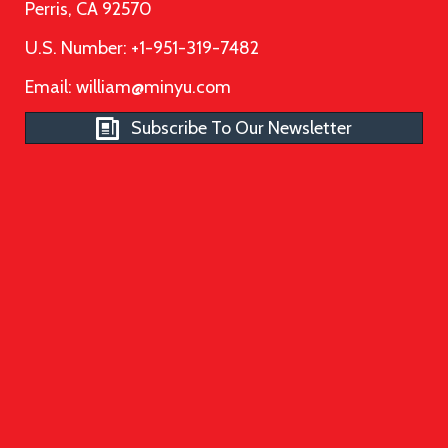
Perris, CA 92570
U.S. Number: +1-951-319-7482
Email:
william@minyu.com
Subscribe To Our Newsletter