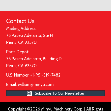
Contact Us
Mailing Address:
75 Paseo Adelanto, Ste H
Perris, CA 92570
Parts Depot:
75 Paseo Adelanto, Building D
Perris, CA 92570
U.S. Number: +1-951-319-7482
Email:
william@minyu.com
Subscribe To Our Newsletter
Copyright ©2026 Minyu Machinery Corp. | All Rights