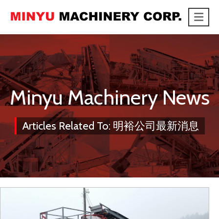
Me
link
Minyu Machinery News
Articles Related To: 明裕公司最新消息
2