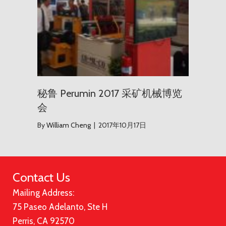
秘鲁 Perumin 2017 采矿机械博览
会
By
William Cheng
|
2017年10月17日
Contact Us
Mailing Address:
75 Paseo Adelanto, Ste H
Perris, CA 92570