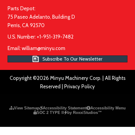
Parts Depot:
75 Paseo Adelanto, Building D
Perris, CA 92570
U.S. Number: +1-951-319-7482
Email:
william@minyu.com
Subscribe To Our Newsletter
Copyright ©2026 Minyu Machinery Corp. | All Rights
Reserved |
Privacy Policy
Please ensure Javascript is enabled for purposes of
website a
View Sitemap
Accessibility Statement
Accessibility Menu
SOC 2 TYPE II
by RoxxiStudios™