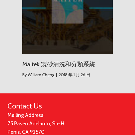
Maitek 製砂清洗和分類系統
By
William Cheng
|
2018 年 1 月 26 日
Contact Us
Mailing Address:
75 Paseo Adelanto, Ste H
Perris, CA 92570