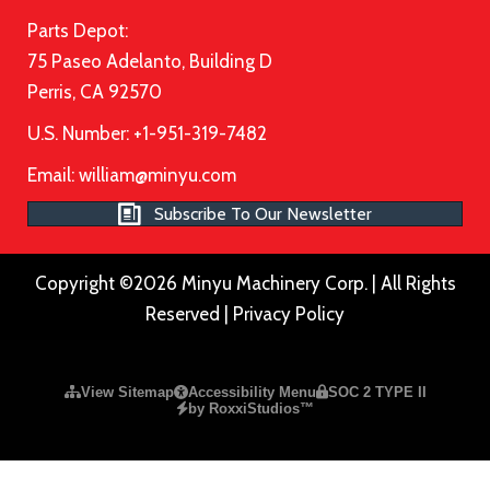
Parts Depot:
75 Paseo Adelanto, Building D
Perris, CA 92570
U.S. Number: +1-951-319-7482
Email:
william@minyu.com
Subscribe To Our Newsletter
Copyright ©2026 Minyu Machinery Corp. | All Rights
Reserved |
Privacy Policy
Please ensure Javascript is enabled for purposes of
website a
View Sitemap
Accessibility Menu
SOC 2 TYPE II
by RoxxiStudios™