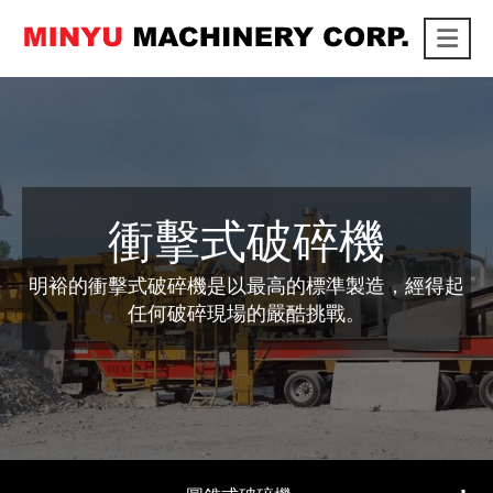
Me
link
衝擊式破碎機
明裕的衝擊式破碎機是以最高的標準製造，經得起
任何破碎現場的嚴酷挑戰。