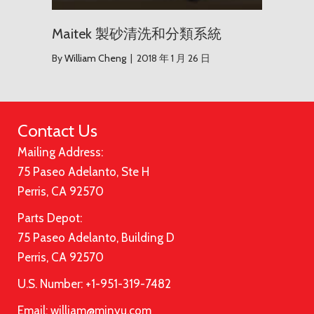
Maitek 製砂清洗和分類系統
By
William Cheng
|
2018 年 1 月 26 日
Contact Us
Mailing Address:
75 Paseo Adelanto, Ste H
Perris, CA 92570
Parts Depot:
75 Paseo Adelanto, Building D
Perris, CA 92570
U.S. Number: +1-951-319-7482
Email:
william@minyu.com