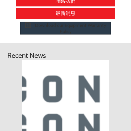
聯絡我們
最新消息
Download our Equipment Warranty
Policy
Recent News
ConExp