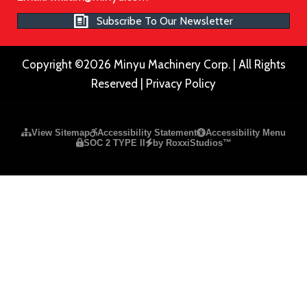
Subscribe To Our Newsletter
Copyright ©2026 Minyu Machinery Corp. | All Rights
Reserved |
Privacy Policy
Please ensure Javascript is enabled for purposes of
website a
View Sitemap
Accessibility Statement
Accessibility Menu
SOC 2 TYPE II
by RoxxiStudios™