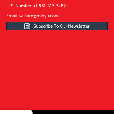
U.S. Number: +1-951-319-7482
Email:
william@minyu.com
Subscribe To Our Newsletter