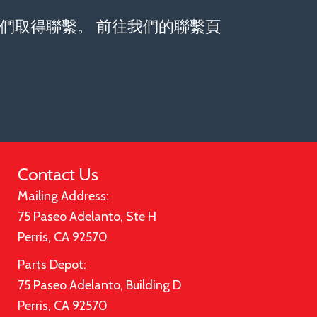
們取得聯繫。 前往我們的聯繫頁
Contact Us
o展覽會
Mailing Address:
75 Paseo Adelanto, Ste H
Perris, CA 92570
Parts Depot:
75 Paseo Adelanto, Building D
Perris, CA 92570