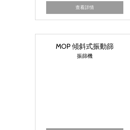
查看詳情
MOP 傾斜式振動篩
振篩機