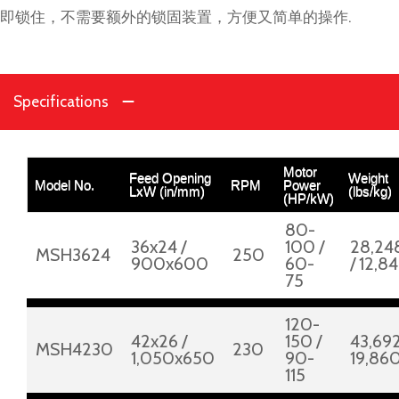
即锁住，不需要额外的锁固装置，方便又简单的操作.
Specifications
Motor
Feed Opening
Weight
Model No.
RPM
Power
LxW (in/mm)
(lbs/kg)
(HP/kW)
80-
36x24 /
100 /
28,24
MSH3624
250
900x600
60-
/ 12,8
75
120-
42x26 /
150 /
43,692
MSH4230
230
1,050x650
90-
19,86
115