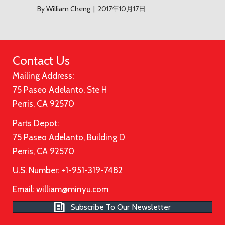
By
William Cheng
|
2017年10月17日
Contact Us
Mailing Address:
75 Paseo Adelanto, Ste H
Perris, CA 92570
Parts Depot:
75 Paseo Adelanto, Building D
Perris, CA 92570
U.S. Number: +1-951-319-7482
Email:
william@minyu.com
Subscribe To Our Newsletter