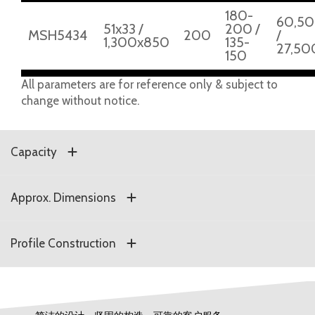
180-
60,5
51x33 /
200 /
MSH5434
200
/
1,300x850
135-
27,50
150
All parameters are for reference only & subject to
change without notice.
Capacity
Approx. Dimensions
Profile Construction