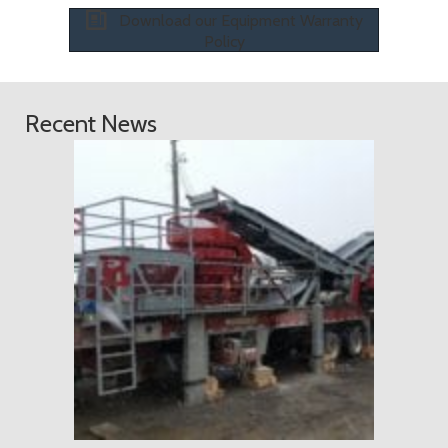
Download our Equipment Warranty
Policy
Recent News
2018 年