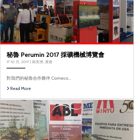
秘魯 Perumin 2017 採礦機械博覽會
17 10 月, 2017
|
南美洲
,
展會
對我們的秘魯合作夥伴 Comeco…
哥
Read More