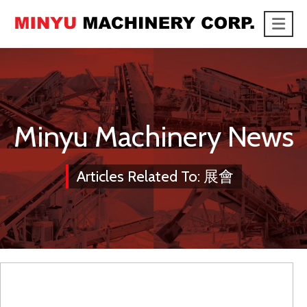
Me
link
Minyu Machinery News
Articles Related To: 展會