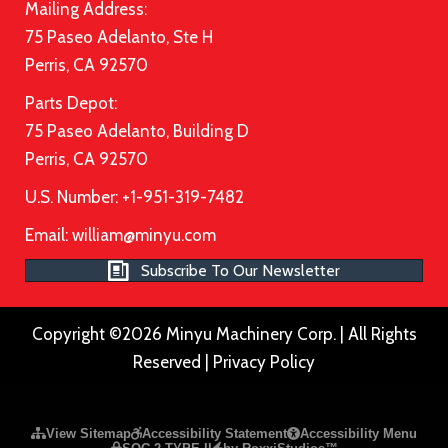
Mailing Address:
75 Paseo Adelanto, Ste H
Perris, CA 92570
Parts Depot:
75 Paseo Adelanto, Building D
Perris, CA 92570
U.S. Number: +1-951-319-7482
Email:
william@minyu.com
Subscribe To Our Newsletter
Copyright ©2026 Minyu Machinery Corp. | All Rights
Reserved |
Privacy Policy
Please ensure Javascript is enabled for purposes of
website a
View Sitemap
Accessibility Statement
Accessibility Menu