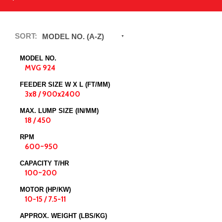
SORT:
MODEL NO. (A-Z)
MODEL NO.
MVG 924
FEEDER SIZE W X L (FT/MM)
3x8 / 900x2400
MAX. LUMP SIZE (IN/MM)
18 / 450
RPM
600~950
CAPACITY T/HR
100~200
MOTOR (HP/KW)
10-15 / 7.5-11
APPROX. WEIGHT (LBS/KG)