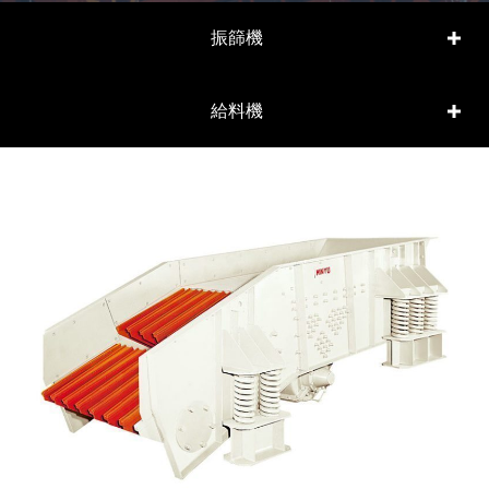
振篩機
給料機
lin