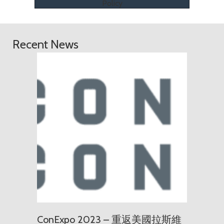
Policy
Recent News
ConExp
ConExpo 2023 – 重返美國拉斯維