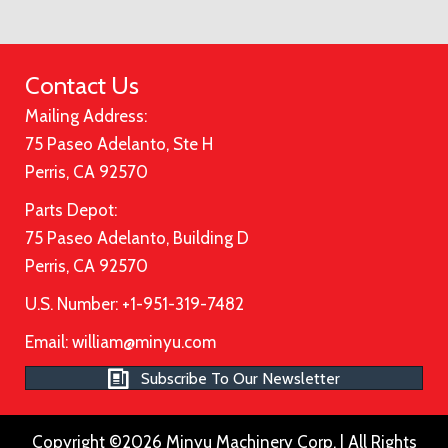
Contact Us
Mailing Address:
75 Paseo Adelanto, Ste H
Perris, CA 92570
Parts Depot:
75 Paseo Adelanto, Building D
Perris, CA 92570
U.S. Number: +1-951-319-7482
Email:
william@minyu.com
Subscribe To Our Newsletter
Copyright ©2026 Minyu Machinery Corp. | All Rights