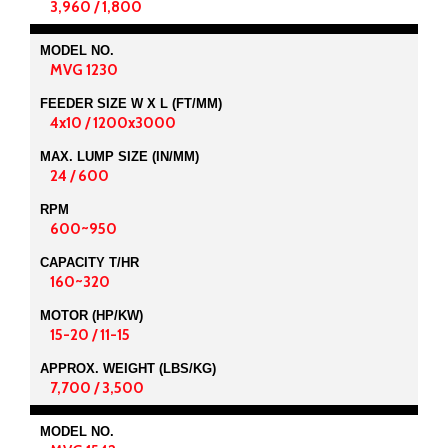
3,960 / 1,800
MODEL NO.
MVG 1230
FEEDER SIZE W X L (FT/MM)
4x10 / 1200x3000
MAX. LUMP SIZE (IN/MM)
24 / 600
RPM
600~950
CAPACITY T/HR
160~320
MOTOR (HP/KW)
15-20 / 11-15
APPROX. WEIGHT (LBS/KG)
7,700 / 3,500
MODEL NO.