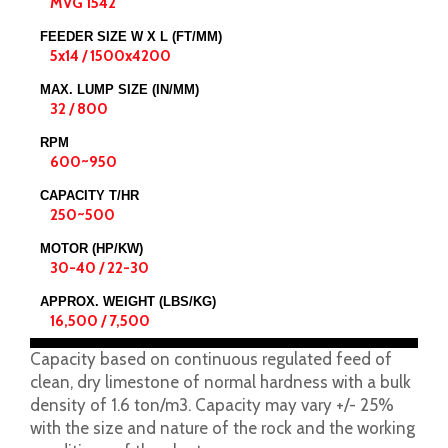
MVG 1542
FEEDER SIZE W X L (FT/MM)
5x14 / 1500x4200
MAX. LUMP SIZE (IN/MM)
32 / 800
RPM
600~950
CAPACITY T/HR
250~500
MOTOR (HP/KW)
30-40 / 22-30
APPROX. WEIGHT (LBS/KG)
16,500 / 7,500
Capacity based on continuous regulated feed of
clean, dry limestone of normal hardness with a bulk
density of 1.6 ton/m3. Capacity may vary +/- 25%
with the size and nature of the rock and the working